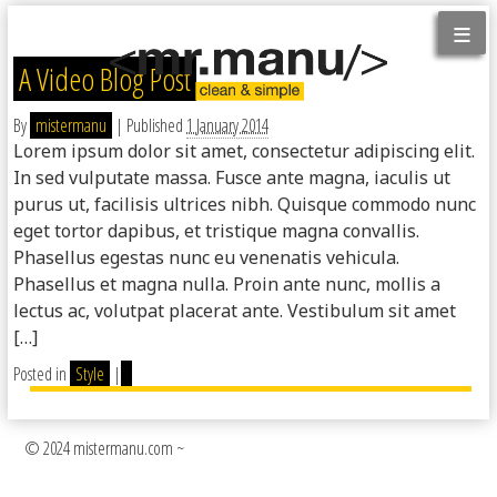
≡
A Video Blog Post
By
mistermanu
|
Published
1 January 2014
Lorem ipsum dolor sit amet, consectetur adipiscing elit.
In sed vulputate massa. Fusce ante magna, iaculis ut
purus ut, facilisis ultrices nibh. Quisque commodo nunc
eget tortor dapibus, et tristique magna convallis.
Phasellus egestas nunc eu venenatis vehicula.
Phasellus et magna nulla. Proin ante nunc, mollis a
lectus ac, volutpat placerat ante. Vestibulum sit amet
[…]
Posted in
Style
|
© 2024 mistermanu.com ~