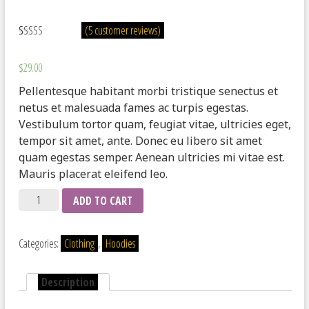
(
5
customer reviews)
Rated
5
4.00
out of 5
$
29.00
based on
customer
Pellentesque habitant morbi tristique senectus et
ratings
netus et malesuada fames ac turpis egestas.
Vestibulum tortor quam, feugiat vitae, ultricies eget,
tempor sit amet, ante. Donec eu libero sit amet
quam egestas semper. Aenean ultricies mi vitae est.
Mauris placerat eleifend leo.
Quantity
ADD TO CART
Categories:
Clothing
,
Hoodies
Description